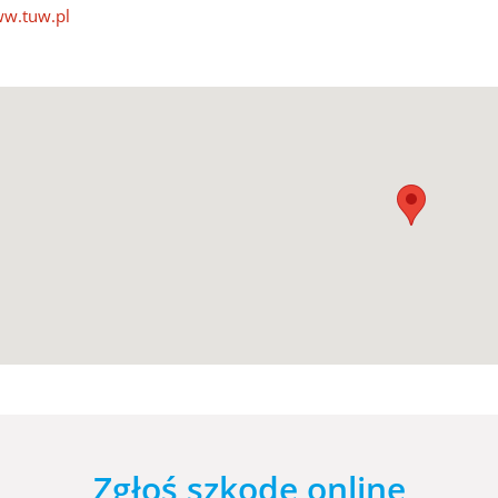
w.tuw.pl
Zgłoś szkodę online