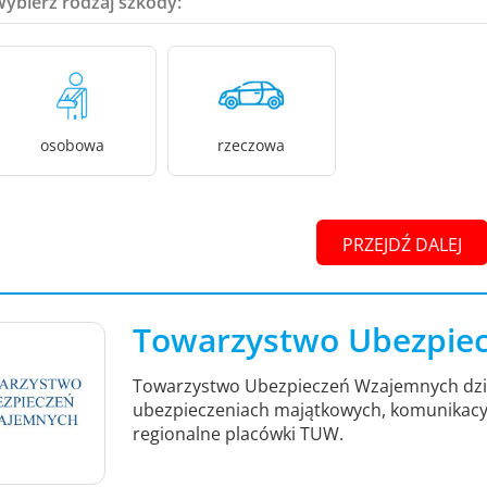
Wybierz rodzaj szkody:
osobowa
rzeczowa
PRZEJDŹ DALEJ
Towarzystwo Ubezpie
Towarzystwo Ubezpieczeń Wzajemnych działa
ubezpieczeniach majątkowych, komunikacyjny
regionalne placówki TUW.