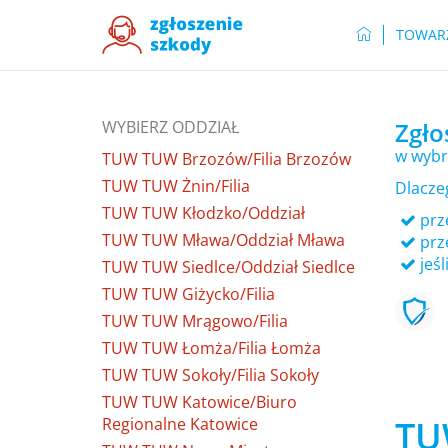
TOWAR
WYBIERZ ODDZIAŁ
Zgło
w wybr
TUW TUW Brzozów/Filia Brzozów
TUW TUW Żnin/Filia
Dlacze
TUW TUW Kłodzko/Oddział
prze
TUW TUW Mława/Oddział Mława
prz
jeśl
TUW TUW Siedlce/Oddział Siedlce
TUW TUW Giżycko/Filia
TUW TUW Mrągowo/Filia
TUW TUW Łomża/Filia Łomża
TUW TUW Sokoły/Filia Sokoły
TUW TUW Katowice/Biuro
TU
Regionalne Katowice