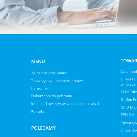
TOWAR
MENU
Colonnade
Zgłosić szkodę online
Direct Po
Towarzystwa ubezpieczeniowe
w Polsce
Poradniki
Erste All
Dokumenty do pobrania
Gefion Po
Infolinia Towarzystw Ubezpieczeniowych
MTU Moje
Kontakt
PZU S.A.
Towarzys
POLECAMY
Unum Życ