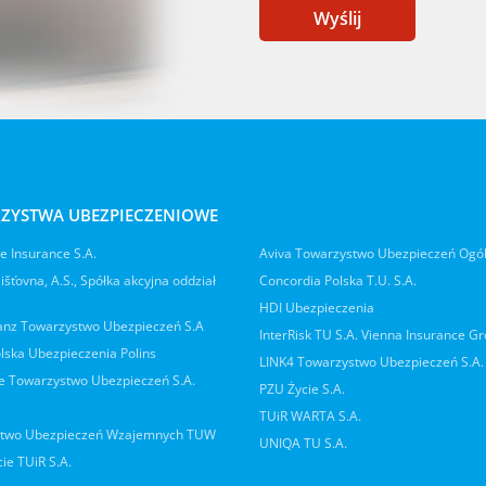
Wyślij
ZYSTWA UBEZPIECZENIOWE
 Insurance S.A.
Aviva Towarzystwo Ubezpieczeń Ogó
jišťovna, A.S., Spółka akcyjna oddział
Concordia Polska T.U. S.A.
HDI Ubezpieczenia
ianz Towarzystwo Ubezpieczeń S.A
InterRisk TU S.A. Vienna Insurance G
lska Ubezpieczenia Polins
LINK4 Towarzystwo Ubezpieczeń S.A.
 Towarzystwo Ubezpieczeń S.A.
PZU Życie S.A.
TUiR WARTA S.A.
two Ubezpieczeń Wzajemnych TUW
UNIQA TU S.A.
ie TUiR S.A.