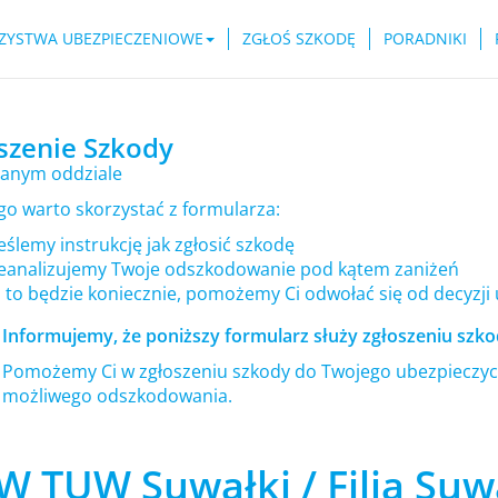
ZYSTWA UBEZPIECZENIOWE
ZGŁOŚ SZKODĘ
PORADNIKI
szenie Szkody
anym oddziale
go warto skorzystać z formularza:
ślemy instrukcję jak zgłosić szkodę
eanalizujemy Twoje odszkodowanie pod kątem zaniżeń
i to będzie koniecznie, pomożemy Ci odwołać się od decyzji
Informujemy, że poniższy formularz służy zgłoszeniu szkod
Pomożemy Ci w zgłoszeniu szkody do Twojego ubezpieczyci
możliwego odszkodowania.
W TUW Suwałki / Filia Suw