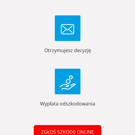
Otrzymujesz decyzję
Wypłata odszkodowania
ZGŁOŚ SZKODĘ ONLINE