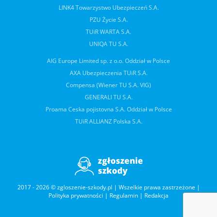
LINK4 Towarzystwo Ubezpieczeń S.A.
PZU Życie S.A.
TUiR WARTA S.A.
UNIQA TU S.A.
AIG Europe Limited sp. z o.o. Oddział w Polsce
AXA Ubezpieczenia TUiR S.A.
Compensa (Wiener TU S.A. VIG)
GENERALI TU S.A.
Proama Ceska pojistovna S.A. Oddział w Polsce
TUiR ALLIANZ Polska S.A.
2017 - 2026 © zgloszenie-szkody.pl | Wszelkie prawa zastrzeżone |
Polityka prywatności
|
Regulamin
|
Redakcja