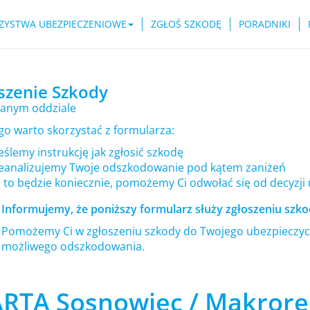
ZYSTWA UBEZPIECZENIOWE
ZGŁOŚ SZKODĘ
PORADNIKI
szenie Szkody
anym oddziale
go warto skorzystać z formularza:
ślemy instrukcję jak zgłosić szkodę
eanalizujemy Twoje odszkodowanie pod kątem zaniżeń
i to będzie koniecznie, pomożemy Ci odwołać się od decyzji
Informujemy, że poniższy formularz służy zgłoszeniu szkod
Pomożemy Ci w zgłoszeniu szkody do Twojego ubezpieczyci
możliwego odszkodowania.
RTA Sosnowiec / Makroreg