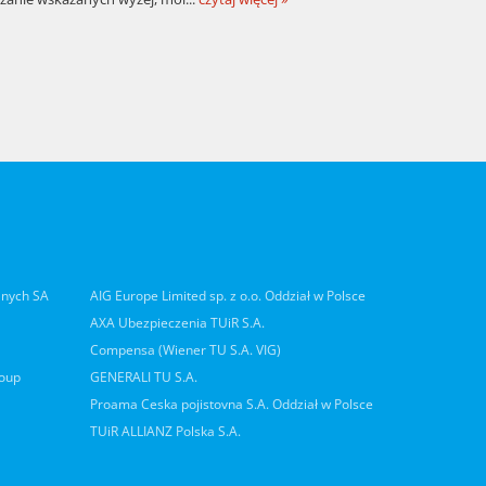
lnych SA
AIG Europe Limited sp. z o.o. Oddział w Polsce
AXA Ubezpieczenia TUiR S.A.
Compensa (Wiener TU S.A. VIG)
roup
GENERALI TU S.A.
Proama Ceska pojistovna S.A. Oddział w Polsce
TUiR ALLIANZ Polska S.A.