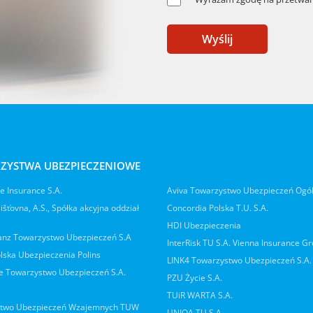
Wyślij
ZYSTWA UBEZPIECZENIOWE
 Insurance S.A.
Aviva Towarzystwo Ubezpieczeń Ogó
jišťovna, A.S., Spółka akcyjna oddział
Concordia Polska T.U. S.A.
HDI Ubezpieczenia
ianz Towarzystwo Ubezpieczeń S.A
InterRisk TU S.A. Vienna Insurance G
lska Ubezpieczenia Polins
LINK4 Towarzystwo Ubezpieczeń S.A.
 Towarzystwo Ubezpieczeń S.A.
PZU Życie S.A.
TUiR WARTA S.A.
two Ubezpieczeń Wzajemnych TUW
UNIQA TU S.A.