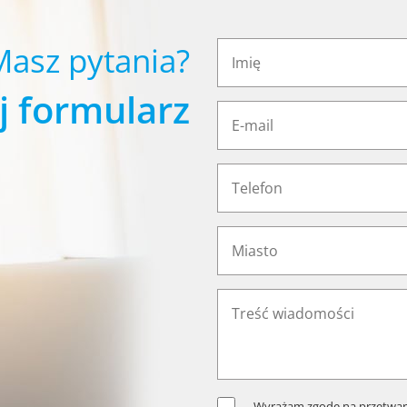
Masz pytania?
j formularz
Wyrażam zgodę na przetwar