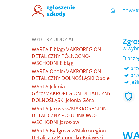
TOWAR
WYBIERZ ODDZIAŁ
Zgło
w wybr
WARTA Elbląg/MAKROREGION
DETALICZNY PÓŁNOCNO-
Dlacze
WSCHODNI Elbląg
prze
WARTA Opole/MAKROREGION
prz
DETALICZNY DOLNOŚLĄSKI Opole
jeśl
WARTA Jelenia
Góra/MAKROREGION DETALICZNY
DOLNOŚLĄSKI Jelenia Góra
WARTA Jarosław/MAKROREGION
DETALICZNY POŁUDNIOWO-
WSCHODNI Jarosław
WARTA Bydgoszcz/Makroregion
WA
Detaliczny Pomorsko-Kujawski