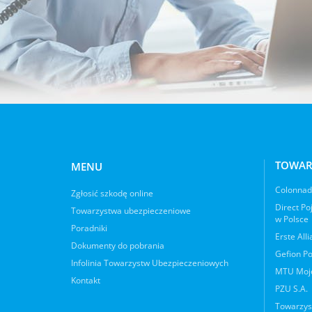
TOWAR
MENU
Colonnade
Zgłosić szkodę online
Direct Po
Towarzystwa ubezpieczeniowe
w Polsce
Poradniki
Erste All
Dokumenty do pobrania
Gefion Po
Infolinia Towarzystw Ubezpieczeniowych
MTU Moje
Kontakt
PZU S.A.
Towarzys