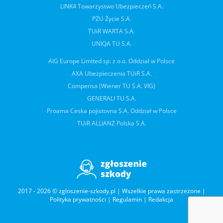
LINK4 Towarzystwo Ubezpieczeń S.A.
PZU Życie S.A.
TUiR WARTA S.A.
UNIQA TU S.A.
AIG Europe Limited sp. z o.o. Oddział w Polsce
AXA Ubezpieczenia TUiR S.A.
Compensa (Wiener TU S.A. VIG)
GENERALI TU S.A.
Proama Ceska pojistovna S.A. Oddział w Polsce
TUiR ALLIANZ Polska S.A.
2017 - 2026 © zgloszenie-szkody.pl | Wszelkie prawa zastrzeżone |
Polityka prywatności
|
Regulamin
|
Redakcja