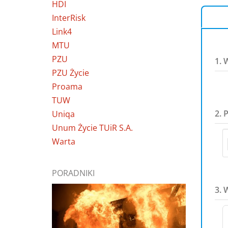
HDI
InterRisk
Link4
MTU
PZU
1. 
PZU Życie
Proama
TUW
2. 
Uniqa
Unum Życie TUiR S.A.
Warta
PORADNIKI
3. 