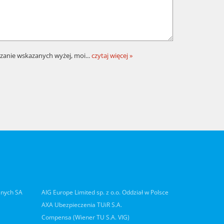
zanie wskazanych wyżej, moi
...
czytaj więcej »
lnych SA
AIG Europe Limited sp. z o.o. Oddział w Polsce
AXA Ubezpieczenia TUiR S.A.
Compensa (Wiener TU S.A. VIG)