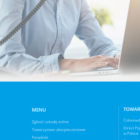
TOWAR
MENU
Colonnade
Zgłosić szkodę online
Direct Po
Towarzystwa ubezpieczeniowe
w Polsce
Poradniki