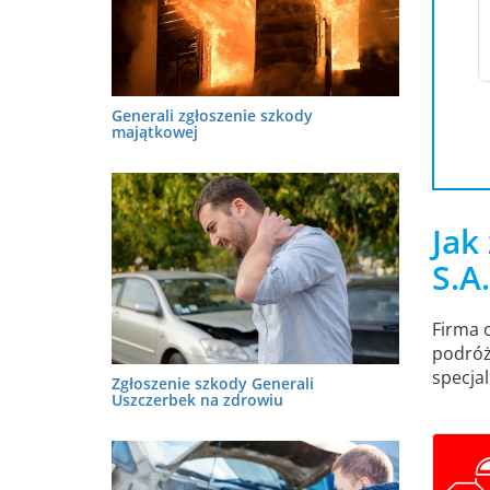
Generali zgłoszenie szkody
majątkowej
Jak
S.A
Firma 
podróż
specjal
Zgłoszenie szkody Generali
Uszczerbek na zdrowiu