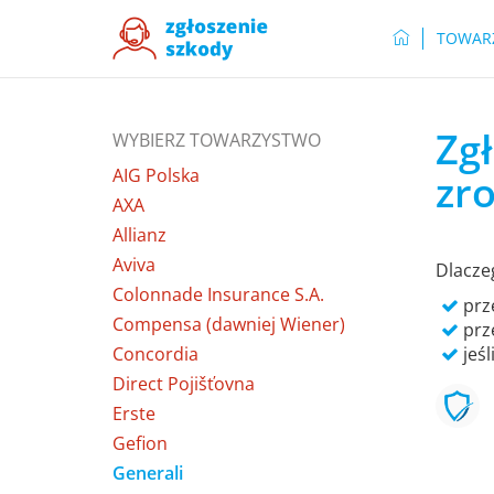
TOWAR
Zgł
WYBIERZ TOWARZYSTWO
AIG Polska
zro
AXA
Allianz
Aviva
Dlacze
Colonnade Insurance S.A.
prze
Compensa (dawniej Wiener)
prz
Concordia
jeśl
Direct Pojišťovna
Erste
Gefion
Generali