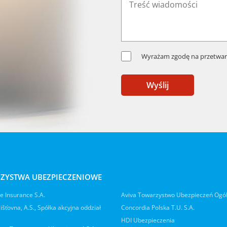
Wyrażam zgodę na przetwar
Wyślij
ZYSTWA UBEZPIECZENIOWE
 Insurance S.A.
Aviva Towarzystwo Ubezpieczeń Ogó
jišťovna, A.S., Spółka akcyjna oddział
Concordia Polska T.U. S.A.
HDI Ubezpieczenia