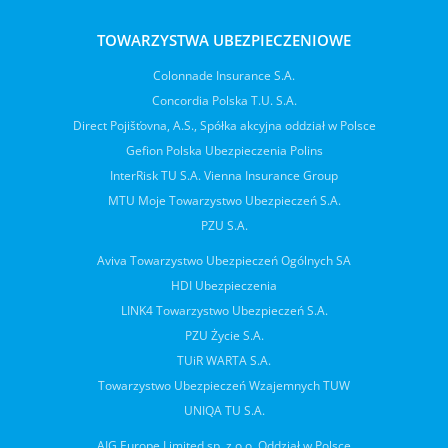
TOWARZYSTWA UBEZPIECZENIOWE
Colonnade Insurance S.A.
Concordia Polska T.U. S.A.
Direct Pojišťovna, A.S., Spółka akcyjna oddział w Polsce
Gefion Polska Ubezpieczenia Polins
InterRisk TU S.A. Vienna Insurance Group
MTU Moje Towarzystwo Ubezpieczeń S.A.
PZU S.A.
Aviva Towarzystwo Ubezpieczeń Ogólnych SA
HDI Ubezpieczenia
LINK4 Towarzystwo Ubezpieczeń S.A.
PZU Życie S.A.
TUiR WARTA S.A.
Towarzystwo Ubezpieczeń Wzajemnych TUW
UNIQA TU S.A.
AIG Europe Limited sp. z o.o. Oddział w Polsce