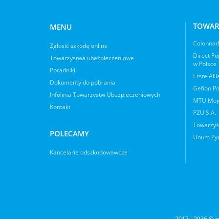
TOWAR
MENU
Colonnade
Zgłosić szkodę online
Direct Po
Towarzystwa ubezpieczeniowe
w Polsce
Poradniki
Erste All
Dokumenty do pobrania
Gefion Po
Infolinia Towarzystw Ubezpieczeniowych
MTU Moje
Kontakt
PZU S.A.
Towarzys
POLECAMY
Unum Życ
Kancelarie odszkodowawcze
2017 - 2026 © z