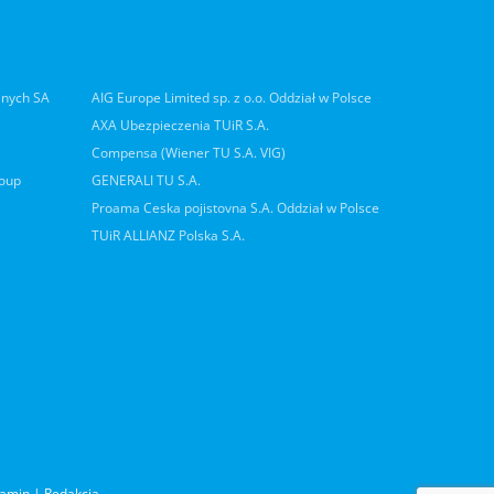
lnych SA
AIG Europe Limited sp. z o.o. Oddział w Polsce
AXA Ubezpieczenia TUiR S.A.
Compensa (Wiener TU S.A. VIG)
roup
GENERALI TU S.A.
Proama Ceska pojistovna S.A. Oddział w Polsce
TUiR ALLIANZ Polska S.A.
lamin
|
Redakcja