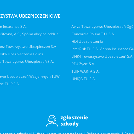
ZYSTWA UBEZPIECZENIOWE
 Insurance S.A.
Aviva Towarzystwo Ubezpieczeń Ogó
jišťovna, A.S., Spółka akcyjna oddział
Concordia Polska T.U. S.A.
HDI Ubezpieczenia
ianz Towarzystwo Ubezpieczeń S.A
InterRisk TU S.A. Vienna Insurance G
lska Ubezpieczenia Polins
LINK4 Towarzystwo Ubezpieczeń S.A.
 Towarzystwo Ubezpieczeń S.A.
PZU Życie S.A.
TUiR WARTA S.A.
two Ubezpieczeń Wzajemnych TUW
UNIQA TU S.A.
ie TUiR S.A.
gloszenie-szkody.pl | Wszelkie prawa zastrzeżone |
Polityka prywatności
|
Regu