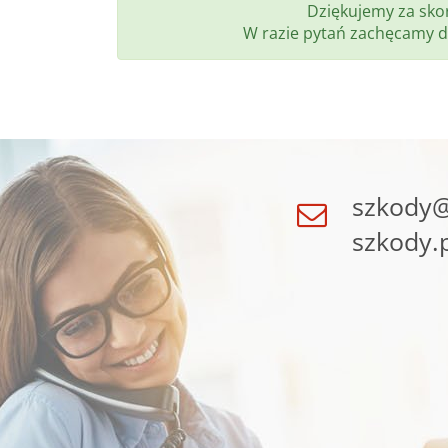
Dziękujemy za skor
W razie pytań zachęcamy d
szkody@
szkody.p