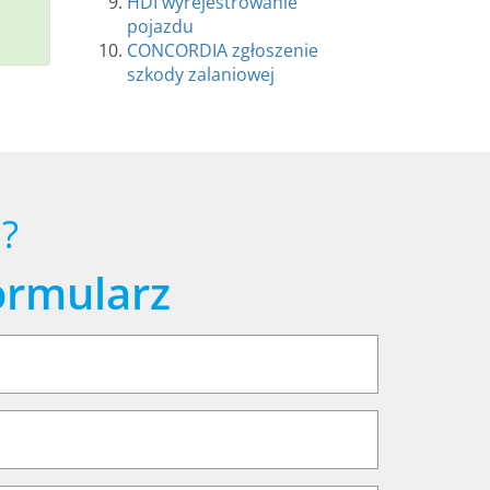
HDI wyrejestrowanie
pojazdu
CONCORDIA zgłoszenie
szkody zalaniowej
?
ormularz