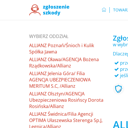
TOWAR
WYBIERZ ODDZIAŁ
Zgło
w wybr
ALLIANZ Poznań/Śnioch i Kulik
Spółka Jawna
Dlacze
ALLIANZ Oława/AGENCJA Bożena
prze
Rządkowska/Allianz
prz
ALLIANZ Jelenia Góra/ Filia
jeśl
AGENCJA UBEZPIECZENIOWA
MERITUM S.C, /Allianz
ALLIANZ Olsztyn/AGENCJA
Ubezpieczeniowa Rosińscy Dorota
Rosińska/Allianz
ALLIANZ Świdnica/Filia Agencji
OPTIMA Ułaszewska Sterenga Sp.J,
AL
Legnica/Allianz