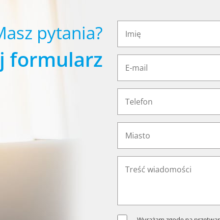
Masz pytania?
j formularz
Wyrażam zgodę na przetwar