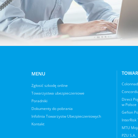
TOWAR
MENU
Colonnade
Zgłosić szkodę online
Concordia
Towarzystwa ubezpieczeniowe
Direct Po
Poradniki
w Polsce
Dokumenty do pobrania
Gefion Po
Infolinia Towarzystw Ubezpieczeniowych
InterRisk
Kontakt
MTU Moje
PZU S.A.