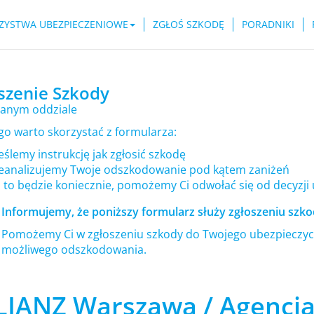
ZYSTWA UBEZPIECZENIOWE
ZGŁOŚ SZKODĘ
PORADNIKI
szenie Szkody
anym oddziale
go warto skorzystać z formularza:
ślemy instrukcję jak zgłosić szkodę
eanalizujemy Twoje odszkodowanie pod kątem zaniżeń
i to będzie koniecznie, pomożemy Ci odwołać się od decyzji
Informujemy, że poniższy formularz służy zgłoszeniu szkod
Pomożemy Ci w zgłoszeniu szkody do Twojego ubezpieczyci
możliwego odszkodowania.
LIANZ Warszawa / Agencja 