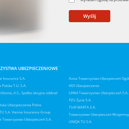
Wyślij
ZYSTWA UBEZPIECZENIOWE
 Insurance S.A.
Aviva Towarzystwo Ubezpieczeń Ogó
 Polska T.U. S.A.
HDI Ubezpieczenia
jišťovna, A.S., Spółka akcyjna oddział
LINK4 Towarzystwo Ubezpieczeń S.A.
PZU Życie S.A.
lska Ubezpieczenia Polins
TUiR WARTA S.A.
 TU S.A. Vienna Insurance Group
Towarzystwo Ubezpieczeń Wzajemn
 Towarzystwo Ubezpieczeń S.A.
UNIQA TU S.A.