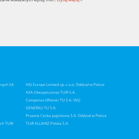
lnych SA
AIG Europe Limited sp. z o.o. Oddział w Polsce
AXA Ubezpieczenia TUiR S.A.
Compensa (Wiener TU S.A. VIG)
GENERALI TU S.A.
Proama Ceska pojistovna S.A. Oddział w Polsce
ych TUW
TUiR ALLIANZ Polska S.A.