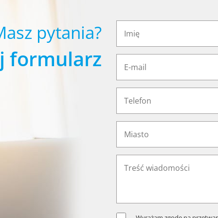
Masz pytania?
j formularz
Wyrażam zgodę na przetwar