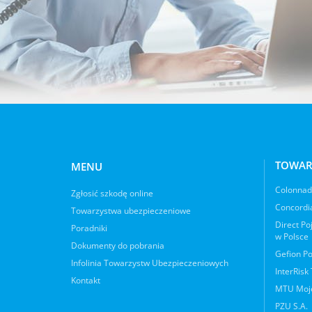
TOWAR
MENU
Colonnade
Zgłosić szkodę online
Concordia
Towarzystwa ubezpieczeniowe
Direct Po
Poradniki
w Polsce
Dokumenty do pobrania
Gefion Po
Infolinia Towarzystw Ubezpieczeniowych
InterRisk
Kontakt
MTU Moje
PZU S.A.