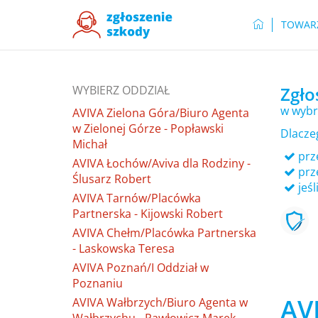
TOWAR
WYBIERZ ODDZIAŁ
Zgło
w wybr
AVIVA Zielona Góra/Biuro Agenta
w Zielonej Górze - Popławski
Dlacze
Michał
prze
AVIVA Łochów/Aviva dla Rodziny -
prz
Ślusarz Robert
jeśl
AVIVA Tarnów/Placówka
Partnerska - Kijowski Robert
AVIVA Chełm/Placówka Partnerska
- Laskowska Teresa
AVIVA Poznań/I Oddział w
Poznaniu
AV
AVIVA Wałbrzych/Biuro Agenta w