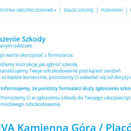
ZYSTWA UBEZPIECZENIOWE
ZGŁOŚ SZKODĘ
PORADNIKI
szenie Szkody
anym oddziale
go warto skorzystać z formularza:
ślemy instrukcję jak zgłosić szkodę
eanalizujemy Twoje odszkodowanie pod kątem zaniżeń
i to będzie koniecznie, pomożemy Ci odwołać się od decyzji
Informujemy, że poniższy formularz służy zgłoszeniu szkod
Pomożemy Ci w zgłoszeniu szkody do Twojego ubezpieczyci
możliwego odszkodowania.
IVA Kamienna Góra / Plac