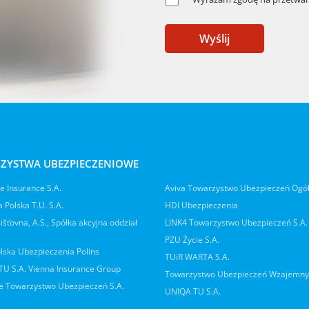
Wyślij
ZYSTWA UBEZPIECZENIOWE
 Insurance S.A.
Aviva Towarzystwo Ubezpieczeń Ogó
 Polska T.U. S.A.
HDI Ubezpieczenia
jišťovna, A.S., Spółka akcyjna oddział
LINK4 Towarzystwo Ubezpieczeń S.A.
PZU Życie S.A.
lska Ubezpieczenia Polins
TUiR WARTA S.A.
 TU S.A. Vienna Insurance Group
Towarzystwo Ubezpieczeń Wzajemn
 Towarzystwo Ubezpieczeń S.A.
UNIQA TU S.A.