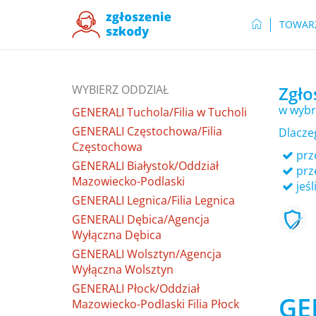
TOWAR
WYBIERZ ODDZIAŁ
Zgło
w wybr
GENERALI Tuchola/Filia w Tucholi
GENERALI Częstochowa/Filia
Dlacze
Częstochowa
prze
GENERALI Białystok/Oddział
prz
Mazowiecko-Podlaski
jeśl
GENERALI Legnica/Filia Legnica
GENERALI Dębica/Agencja
Wyłączna Dębica
GENERALI Wolsztyn/Agencja
Wyłączna Wolsztyn
GENERALI Płock/Oddział
GEN
Mazowiecko-Podlaski Filia Płock