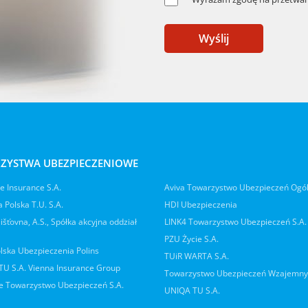
Wyślij
ZYSTWA UBEZPIECZENIOWE
 Insurance S.A.
Aviva Towarzystwo Ubezpieczeń Ogó
 Polska T.U. S.A.
HDI Ubezpieczenia
jišťovna, A.S., Spółka akcyjna oddział
LINK4 Towarzystwo Ubezpieczeń S.A.
PZU Życie S.A.
lska Ubezpieczenia Polins
TUiR WARTA S.A.
 TU S.A. Vienna Insurance Group
Towarzystwo Ubezpieczeń Wzajemn
 Towarzystwo Ubezpieczeń S.A.
UNIQA TU S.A.