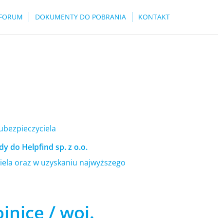
FORUM
DOKUMENTY DO POBRANIA
KONTAKT
 ubezpieczyciela
y do Helpfind sp. z o.o.
ela oraz w uzyskaniu najwyższego
jnice / woj.