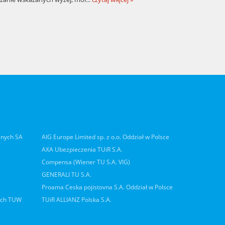
lnych SA
AIG Europe Limited sp. z o.o. Oddział w Polsce
AXA Ubezpieczenia TUiR S.A.
Compensa (Wiener TU S.A. VIG)
GENERALI TU S.A.
Proama Ceska pojistovna S.A. Oddział w Polsce
ych TUW
TUiR ALLIANZ Polska S.A.