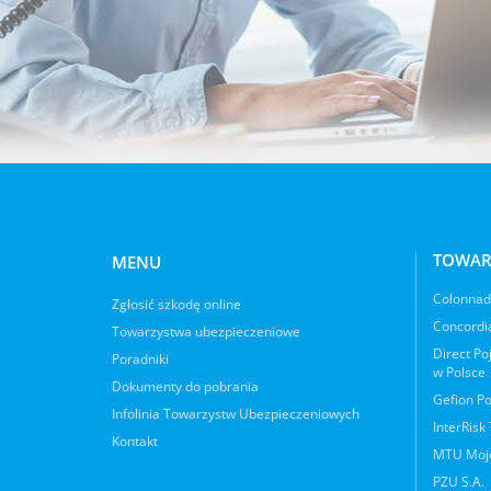
TOWAR
MENU
Colonnade
Zgłosić szkodę online
Concordia
Towarzystwa ubezpieczeniowe
Direct Po
Poradniki
w Polsce
Dokumenty do pobrania
Gefion Po
Infolinia Towarzystw Ubezpieczeniowych
InterRisk
Kontakt
MTU Moje
PZU S.A.