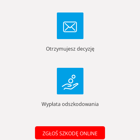
Otrzymujesz decyzję
Wypłata odszkodowania
ZGŁOŚ SZKODĘ ONLINE