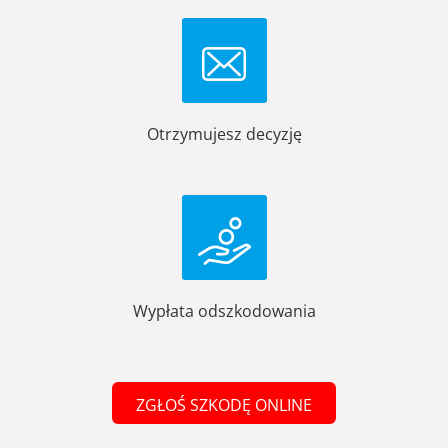
Otrzymujesz decyzję
Wypłata odszkodowania
ZGŁOŚ SZKODĘ ONLINE