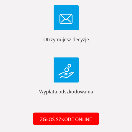
Otrzymujesz decyzję
Wypłata odszkodowania
ZGŁOŚ SZKODĘ ONLINE