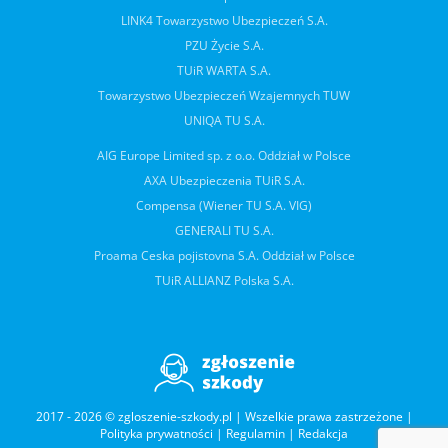
LINK4 Towarzystwo Ubezpieczeń S.A.
PZU Życie S.A.
TUiR WARTA S.A.
Towarzystwo Ubezpieczeń Wzajemnych TUW
UNIQA TU S.A.
AIG Europe Limited sp. z o.o. Oddział w Polsce
AXA Ubezpieczenia TUiR S.A.
Compensa (Wiener TU S.A. VIG)
GENERALI TU S.A.
Proama Ceska pojistovna S.A. Oddział w Polsce
TUiR ALLIANZ Polska S.A.
2017 - 2026 © zgloszenie-szkody.pl | Wszelkie prawa zastrzeżone |
Polityka prywatności
|
Regulamin
|
Redakcja