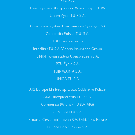
PZU S.A.
Towarzystwo Ubezpieczeń Wzajemnych TUW
Unum Życie TUiR S.A.
Aviva Towarzystwo Ubezpieczeń Ogólnych SA
Concordia Polska T.U. S.A.
HDI Ubezpieczenia
InterRisk TU S.A. Vienna Insurance Group
LINK4 Towarzystwo Ubezpieczeń S.A.
PZU Życie S.A.
TUiR WARTA S.A.
UNIQA TU S.A.
AIG Europe Limited sp. z o.o. Oddział w Polsce
AXA Ubezpieczenia TUiR S.A.
Compensa (Wiener TU S.A. VIG)
GENERALI TU S.A.
Proama Ceska pojistovna S.A. Oddział w Polsce
TUiR ALLIANZ Polska S.A.