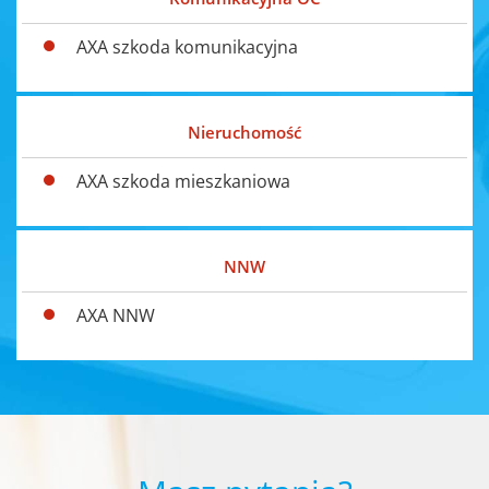
AXA szkoda komunikacyjna
Nieruchomość
AXA szkoda mieszkaniowa
NNW
AXA NNW