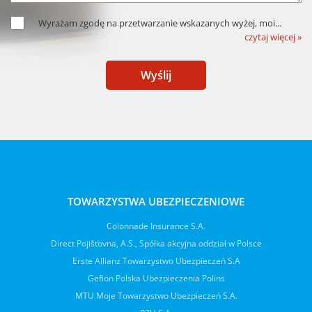
Wyrażam zgodę na przetwarzanie wskazanych wyżej, moi
...
czytaj więcej »
Wyślij
TOWARZYSTWA UBEZPIECZENIOWE
Colonnade Insurance S.A.
Direct Pojišťovna, A.S., Spółka akcyjna oddział w Polsce
Erste Allianz Towarzystwo Ubezpieczeń S.A
Gefion Polska Ubezpieczenia Polins
MTU Moje Towarzystwo Ubezpieczeń S.A.