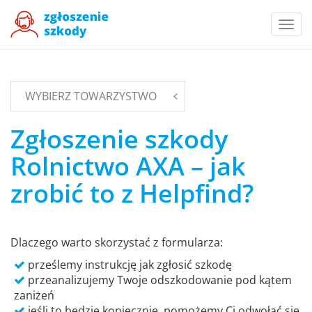
Togg
navi
WYBIERZ TOWARZYSTWO
Zgłoszenie szkody
Rolnictwo AXA – jak
zrobić to z Helpfind?
Dlaczego warto skorzystać z formularza:
prześlemy instrukcję jak zgłosić szkodę
przeanalizujemy Twoje odszkodowanie pod kątem
zaniżeń
jeśli to będzie koniecznie, pomożemy Ci odwołać się