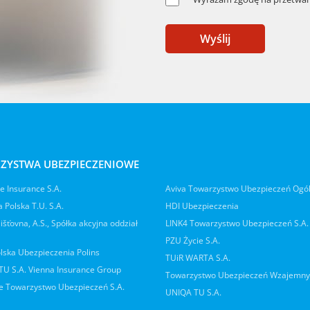
Wyślij
ZYSTWA UBEZPIECZENIOWE
 Insurance S.A.
Aviva Towarzystwo Ubezpieczeń Ogó
 Polska T.U. S.A.
HDI Ubezpieczenia
jišťovna, A.S., Spółka akcyjna oddział
LINK4 Towarzystwo Ubezpieczeń S.A.
PZU Życie S.A.
lska Ubezpieczenia Polins
TUiR WARTA S.A.
 TU S.A. Vienna Insurance Group
Towarzystwo Ubezpieczeń Wzajemn
 Towarzystwo Ubezpieczeń S.A.
UNIQA TU S.A.