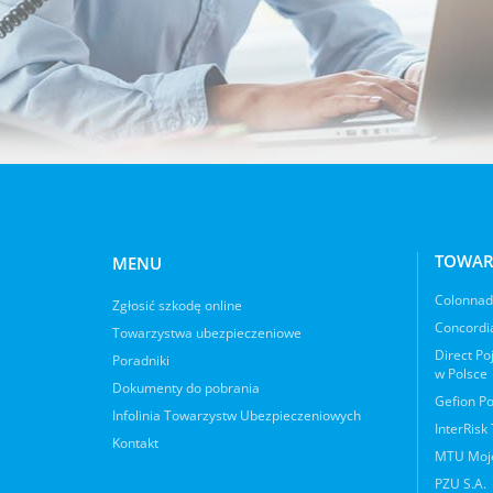
TOWAR
MENU
Colonnade
Zgłosić szkodę online
Concordia
Towarzystwa ubezpieczeniowe
Direct Po
Poradniki
w Polsce
Dokumenty do pobrania
Gefion Po
Infolinia Towarzystw Ubezpieczeniowych
InterRisk
Kontakt
MTU Moje
PZU S.A.