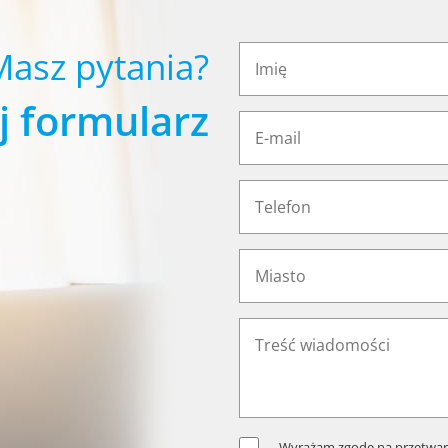
Masz pytania?
j formularz
Wyrażam zgodę na przetwar