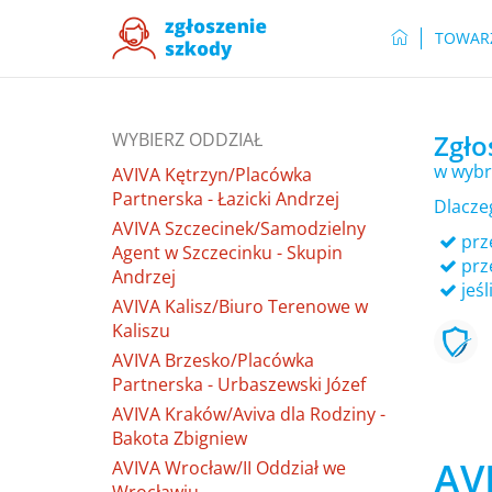
TOWAR
WYBIERZ ODDZIAŁ
Zgło
w wybr
AVIVA Kętrzyn/Placówka
Partnerska - Łazicki Andrzej
Dlacze
AVIVA Szczecinek/Samodzielny
prze
Agent w Szczecinku - Skupin
prz
Andrzej
jeśl
AVIVA Kalisz/Biuro Terenowe w
Kaliszu
AVIVA Brzesko/Placówka
Partnerska - Urbaszewski Józef
AVIVA Kraków/Aviva dla Rodziny -
Bakota Zbigniew
AVI
AVIVA Wrocław/II Oddział we