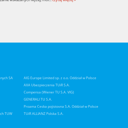
lnych SA
AIG Europe Limited sp. z o.o. Oddział w Polsce
AXA Ubezpieczenia TUiR S.A.
Compensa (Wiener TU S.A. VIG)
GENERALI TU S.A.
Proama Ceska pojistovna S.A. Oddział w Polsce
ych TUW
TUiR ALLIANZ Polska S.A.