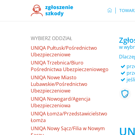
TOWAR
WYBIERZ ODDZIAŁ
Zgło
w wybr
UNIQA Pułtusk/Pośrednictwo
Ubezpieczeniowe
Dlacze
UNIQA Trzebnica/Biuro
prze
Pośrednictwa Ubezpieczeniowego
prz
UNIQA Nowe Miasto
jeśl
Lubawskie/Pośrednictwo
Ubezpieczeniowe
UNIQA Nowogard/Agencja
Ubezpieczeniowa
UNIQA Łomża/Przedstawicielstwo
Łomża
UN
UNIQA Nowy Sącz/Filia w Nowym