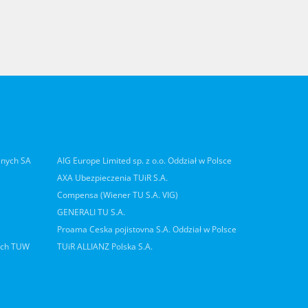
lnych SA
AIG Europe Limited sp. z o.o. Oddział w Polsce
AXA Ubezpieczenia TUiR S.A.
Compensa (Wiener TU S.A. VIG)
GENERALI TU S.A.
Proama Ceska pojistovna S.A. Oddział w Polsce
ych TUW
TUiR ALLIANZ Polska S.A.