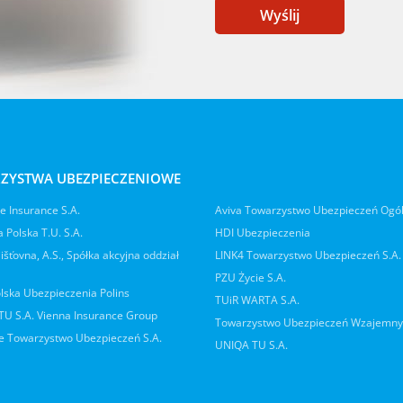
Wyślij
ZYSTWA UBEZPIECZENIOWE
 Insurance S.A.
Aviva Towarzystwo Ubezpieczeń Ogó
 Polska T.U. S.A.
HDI Ubezpieczenia
jišťovna, A.S., Spółka akcyjna oddział
LINK4 Towarzystwo Ubezpieczeń S.A.
PZU Życie S.A.
lska Ubezpieczenia Polins
TUiR WARTA S.A.
 TU S.A. Vienna Insurance Group
Towarzystwo Ubezpieczeń Wzajemn
 Towarzystwo Ubezpieczeń S.A.
UNIQA TU S.A.