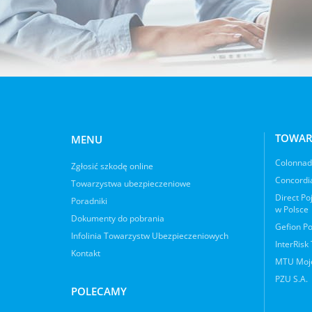
TOWAR
MENU
Colonnade
Zgłosić szkodę online
Concordia
Towarzystwa ubezpieczeniowe
Direct Po
Poradniki
w Polsce
Dokumenty do pobrania
Gefion Po
Infolinia Towarzystw Ubezpieczeniowych
InterRisk
Kontakt
MTU Moje
PZU S.A.
POLECAMY