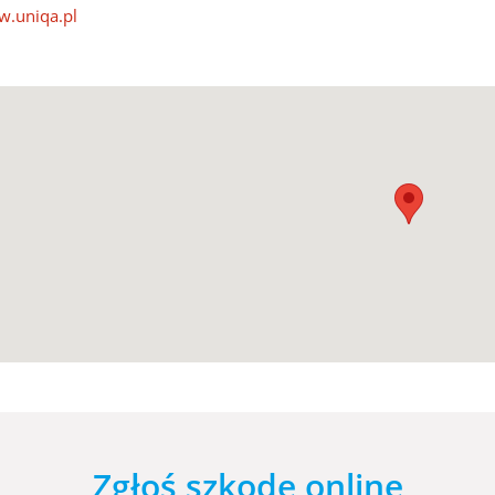
.uniqa.pl
Zgłoś szkodę online