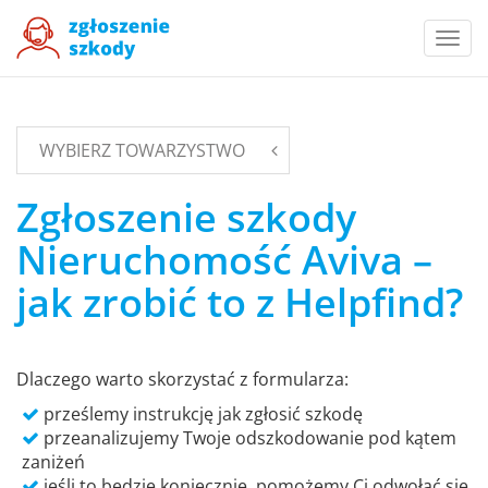
Togg
navi
WYBIERZ TOWARZYSTWO
Zgłoszenie szkody
Nieruchomość Aviva –
jak zrobić to z Helpfind?
Dlaczego warto skorzystać z formularza:
prześlemy instrukcję jak zgłosić szkodę
przeanalizujemy Twoje odszkodowanie pod kątem
zaniżeń
jeśli to będzie koniecznie, pomożemy Ci odwołać się