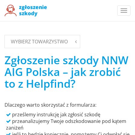
Togg
navi
WYBIERZ TOWARZYSTWO
Zgłoszenie szkody NNW
AIG Polska – jak zrobić
to z Helpfind?
Dlaczego warto skorzystać z formularza:
prześlemy instrukcję jak zgłosić szkodę
przeanalizujemy Twoje odszkodowanie pod kątem
zaniżeń
jeśli to będzie koniecznie, pomożemy Ci odwołać się