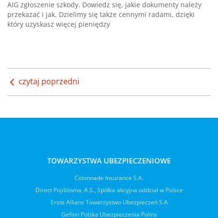
AIG zgłoszenie szkody. Dowiedz się, jakie dokumenty należy
przekazać i jak. Dzielimy się także cennymi radami, dzięki
który uzyskasz więcej pieniędzy
czytaj poprzedni
TOWARZYSTWA UBEZPIECZENIOWE
Colonnade Insurance S.A.
Direct Pojišťovna, A.S., Spółka akcyjna oddział w Polsce
Erste Allianz Towarzystwo Ubezpieczeń S.A
Gefion Polska Ubezpieczenia Polins