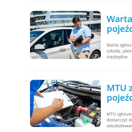
Warta
pojeź
Warta zgłosz
szkodę, jaki
niezbędne.
MTU z
pojeź
MTU zgłoszen
dostarczyć d
odszkodowan