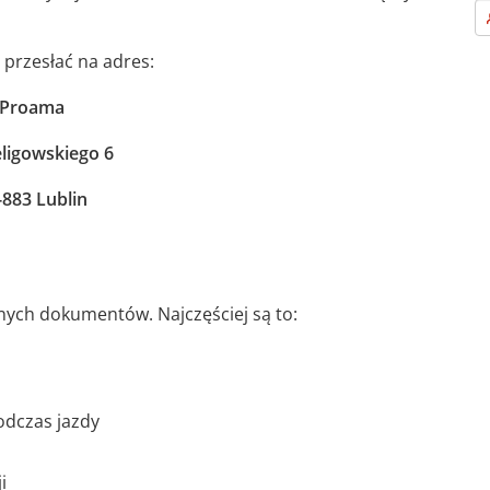
przesłać na adres:
Proama
eligowskiego 6
-883 Lublin
nych dokumentów. Najczęściej są to:
odczas jazdy
i