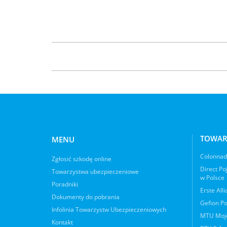
TOWAR
MENU
Colonnade
Zgłosić szkodę online
Direct Po
Towarzystwa ubezpieczeniowe
w Polsce
Poradniki
Erste All
Dokumenty do pobrania
Gefion Po
Infolinia Towarzystw Ubezpieczeniowych
MTU Moje
Kontakt