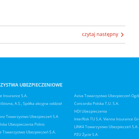
czytaj następny
ZYSTWA UBEZPIECZENIOWE
 Insurance S.A.
Aviva Towarzystwo Ubezpieczeń Ogó
jišťovna, A.S., Spółka akcyjna oddział
Concordia Polska T.U. S.A.
HDI Ubezpieczenia
ianz Towarzystwo Ubezpieczeń S.A
InterRisk TU S.A. Vienna Insurance G
lska Ubezpieczenia Polins
LINK4 Towarzystwo Ubezpieczeń S.A.
 Towarzystwo Ubezpieczeń S.A.
PZU Życie S.A.