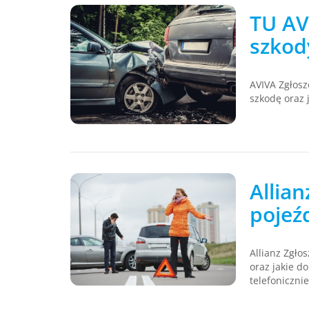
TU AV
szkod
AVIVA Zgłosz
szkodę oraz
Allian
pojeź
Allianz Zgło
oraz jakie d
telefonicznie