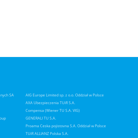
lnych SA
AIG Europe Limited sp. z o.o. Oddział w Polsce
AXA Ubezpieczenia TUiR S.A.
Compensa (Wiener TU S.A. VIG)
roup
GENERALI TU S.A.
Proama Ceska pojistovna S.A. Oddział w Polsce
TUiR ALLIANZ Polska S.A.