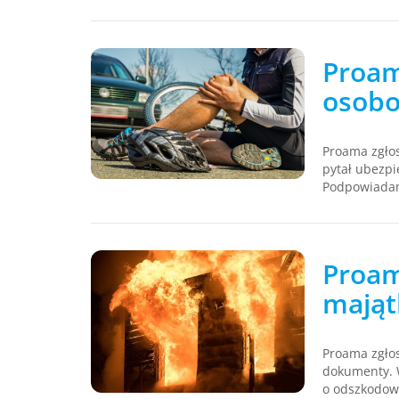
Proam
osob
Proama zgłos
pytał ubezpi
Podpowiada
Proam
mają
Proama zgłos
dokumenty. W
o odszkodow