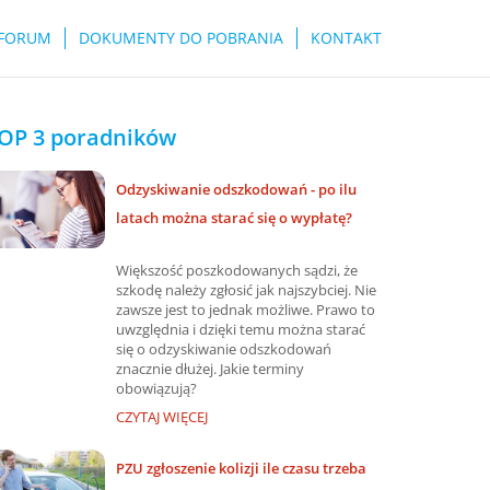
FORUM
DOKUMENTY DO POBRANIA
KONTAKT
OP 3 poradników
Odzyskiwanie odszkodowań - po ilu
latach można starać się o wypłatę?
Większość poszkodowanych sądzi, że
szkodę należy zgłosić jak najszybciej. Nie
zawsze jest to jednak możliwe. Prawo to
uwzględnia i dzięki temu można starać
się o odzyskiwanie odszkodowań
znacznie dłużej. Jakie terminy
obowiązują?
CZYTAJ WIĘCEJ
PZU zgłoszenie kolizji ile czasu trzeba