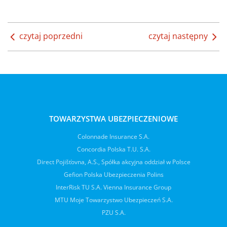
czytaj poprzedni
czytaj następny
TOWARZYSTWA UBEZPIECZENIOWE
Colonnade Insurance S.A.
Concordia Polska T.U. S.A.
Direct Pojišťovna, A.S., Spółka akcyjna oddział w Polsce
Gefion Polska Ubezpieczenia Polins
InterRisk TU S.A. Vienna Insurance Group
MTU Moje Towarzystwo Ubezpieczeń S.A.
PZU S.A.