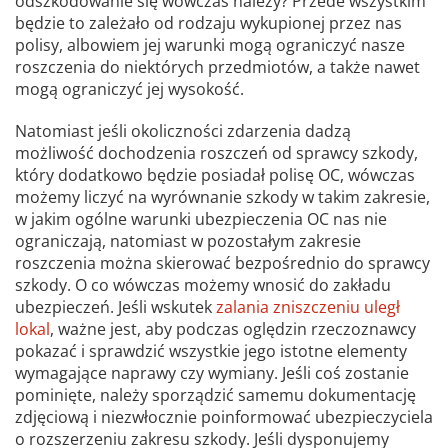
odszkodowanie się wówczas należy? Przede wszystkim
będzie to zależało od rodzaju wykupionej przez nas
polisy, albowiem jej warunki mogą ograniczyć nasze
roszczenia do niektórych przedmiotów, a także nawet
mogą ograniczyć jej wysokość.
Natomiast jeśli okoliczności zdarzenia dadzą
możliwość dochodzenia roszczeń od sprawcy szkody,
który dodatkowo będzie posiadał polisę OC, wówczas
możemy liczyć na wyrównanie szkody w takim zakresie,
w jakim ogólne warunki ubezpieczenia OC nas nie
ograniczają, natomiast w pozostałym zakresie
roszczenia można skierować bezpośrednio do sprawcy
szkody. O co wówczas możemy wnosić do zakładu
ubezpieczeń. Jeśli wskutek
zalania zniszczeniu uległ
lokal
, ważne jest, aby podczas oględzin rzeczoznawcy
pokazać i sprawdzić wszystkie jego istotne elementy
wymagające naprawy czy wymiany. Jeśli coś zostanie
pominięte, należy sporządzić samemu dokumentację
zdjęciową i niezwłocznie poinformować ubezpieczyciela
o rozszerzeniu zakresu szkody. Jeśli dysponujemy