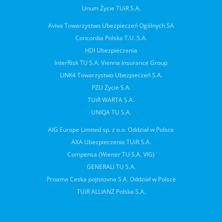
Unum Życie TUiR S.A.
Aviva Towarzystwo Ubezpieczeń Ogólnych SA
Concordia Polska T.U. S.A.
HDI Ubezpieczenia
InterRisk TU S.A. Vienna Insurance Group
LINK4 Towarzystwo Ubezpieczeń S.A.
PZU Życie S.A.
TUiR WARTA S.A.
UNIQA TU S.A.
AIG Europe Limited sp. z o.o. Oddział w Polsce
AXA Ubezpieczenia TUiR S.A.
Compensa (Wiener TU S.A. VIG)
GENERALI TU S.A.
Proama Ceska pojistovna S.A. Oddział w Polsce
TUiR ALLIANZ Polska S.A.