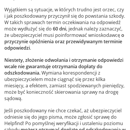
Wyjątkiem są sytuacje, w których trudno jest orzec, czy
i jak poszkodowany przyczynił się do powstania szkody.
W takich sprawach termin oczekiwania na odpowiedź
może wydłużyć się do
60 dni
, jednak należy zaznaczyć,
że ubezpieczyciel musi poinformować wnioskodawcę
o
przyczynie opóźnienia oraz przewidywanym terminie
odpowiedzi
.
Niestety, złożenie odwołania i otrzymanie odpowiedzi
wcale nie gwarantuje otrzymania dopłaty do
odszkodowania.
Wymiana korespondencji z
ubezpieczycielem może ciągnąć się przez kilka
miesięcy, a efektem, zamiast spodziewanych pieniędzy,
może być konieczność skierowania sprawy na drogę
sądową.
Jeśli poszkodowany nie chce czekać, aż ubezpieczyciel
odniesie się do jego pisma, może zgłosić sprawę do
Helpfind! Po pomyślnej weryfikacji i ustaleniu poziomu
szkody
możesz otrzymać dopłatę od odszkodowania w