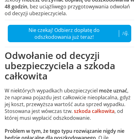
48 godzin
, bez uciążliwego przygotowywania odwołań
od decyzji ubezpieczyciela.
Nie czekaj! Odbierz dopłatę do
odszkodowania już teraz!
Odwołanie od decyzji
ubezpieczyciela a szkoda
całkowita
W niektórych wypadkach ubezpieczyciel
może uznać
,
że naprawa pojazdu jest całkowicie nieopłacalna, gdyż
jej koszt, przewyższa wartość auta sprzed wypadku.
Stosowana jest wówczas tzw.
szkoda całkowita
, od
której musi wypłacić odszkodowanie.
Problem w tym, że tego typu rozwiązanie nigdy nie
będzie opłacalne dla poszkodowanego.
O ile