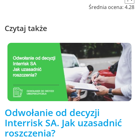
Średnia ocena:
4.28
Czytaj także
Odwołanie od decyzji
Interrisk SA. Jak uzasadnić
roszczenia?