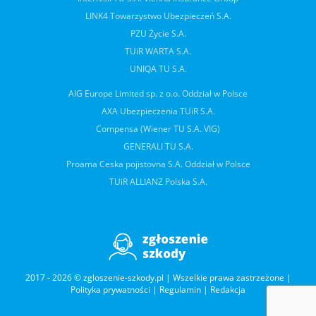
LINK4 Towarzystwo Ubezpieczeń S.A.
PZU Życie S.A.
TUiR WARTA S.A.
UNIQA TU S.A.
AIG Europe Limited sp. z o.o. Oddział w Polsce
AXA Ubezpieczenia TUiR S.A.
Compensa (Wiener TU S.A. VIG)
GENERALI TU S.A.
Proama Ceska pojistovna S.A. Oddział w Polsce
TUiR ALLIANZ Polska S.A.
2017 - 2026 © zgloszenie-szkody.pl | Wszelkie prawa zastrzeżone |
Polityka prywatności
|
Regulamin
|
Redakcja