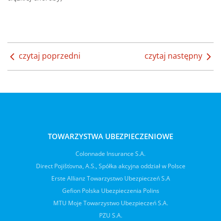
czytaj poprzedni
czytaj następny
TOWARZYSTWA UBEZPIECZENIOWE
Colonnade Insurance S.A.
Direct Pojišťovna, A.S., Spółka akcyjna oddział w Polsce
Erste Allianz Towarzystwo Ubezpieczeń S.A
Gefion Polska Ubezpieczenia Polins
MTU Moje Towarzystwo Ubezpieczeń S.A.
PZU S.A.