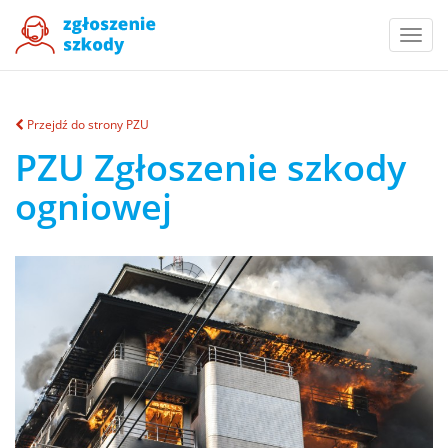
Togg
navi
Przejdź do strony PZU
PZU Zgłoszenie szkody
ogniowej