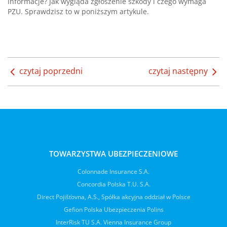
informacje? Jak wygląda zgłoszenie szkody i czego wymaga
PZU. Sprawdzisz to w poniższym artykule.
czytaj poprzedni
czytaj następny
TOWARZYSTWA UBEZPIECZENIOWE
Colonnade Insurance S.A.
Concordia Polska T.U. S.A.
Direct Pojišťovna, A.S., Spółka akcyjna oddział w Polsce
Gefion Polska Ubezpieczenia Polins
InterRisk TU S.A. Vienna Insurance Group