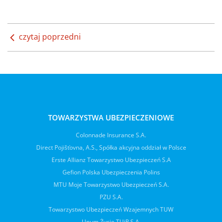
czytaj poprzedni
TOWARZYSTWA UBEZPIECZENIOWE
Colonnade Insurance S.A.
Direct Pojišťovna, A.S., Spółka akcyjna oddział w Polsce
Erste Allianz Towarzystwo Ubezpieczeń S.A
Gefion Polska Ubezpieczenia Polins
MTU Moje Towarzystwo Ubezpieczeń S.A.
PZU S.A.
Towarzystwo Ubezpieczeń Wzajemnych TUW
Unum Życie TUiR S.A.