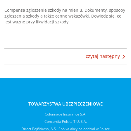
Compensa zgłoszenie szkody na mieniu. Dokumenty, sposoby
zgłoszenia szkody a także cenne wskazówki. Dowiedz się, co
jest ważne przy likwidacji szkody!
czytaj następny
TOWARZYSTWA UBEZPIECZENIOWE
Colonnade Insurance S.A.
Concordia Polska T.U. S.A.
Direct Pojišťovna, A.S., Spółka akcyjna oddział w Polsce