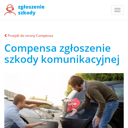
Togg
navi
Przejdź do strony Compensa
Compensa zgłoszenie
szkody komunikacyjnej