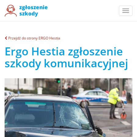
Togg
navi
Przejdź do strony ERGO Hestia
Ergo Hestia zgłoszenie
szkody komunikacyjnej