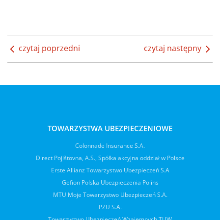
czytaj poprzedni
czytaj następny
TOWARZYSTWA UBEZPIECZENIOWE
Colonnade Insurance S.A.
Direct Pojišťovna, A.S., Spółka akcyjna oddział w Polsce
Erste Allianz Towarzystwo Ubezpieczeń S.A
Gefion Polska Ubezpieczenia Polins
MTU Moje Towarzystwo Ubezpieczeń S.A.
PZU S.A.
Towarzystwo Ubezpieczeń Wzajemnych TUW