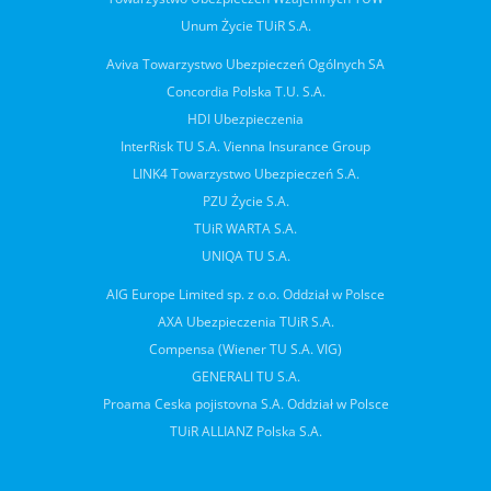
Unum Życie TUiR S.A.
Aviva Towarzystwo Ubezpieczeń Ogólnych SA
Concordia Polska T.U. S.A.
HDI Ubezpieczenia
InterRisk TU S.A. Vienna Insurance Group
LINK4 Towarzystwo Ubezpieczeń S.A.
PZU Życie S.A.
TUiR WARTA S.A.
UNIQA TU S.A.
AIG Europe Limited sp. z o.o. Oddział w Polsce
AXA Ubezpieczenia TUiR S.A.
Compensa (Wiener TU S.A. VIG)
GENERALI TU S.A.
Proama Ceska pojistovna S.A. Oddział w Polsce
TUiR ALLIANZ Polska S.A.