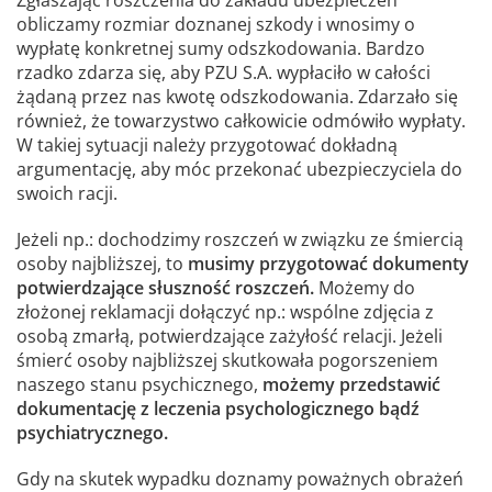
Zgłaszając roszczenia do zakładu ubezpieczeń
obliczamy rozmiar doznanej szkody i wnosimy o
wypłatę konkretnej sumy odszkodowania. Bardzo
rzadko zdarza się, aby PZU S.A. wypłaciło w całości
żądaną przez nas kwotę odszkodowania. Zdarzało się
również, że towarzystwo całkowicie odmówiło wypłaty.
W takiej sytuacji należy przygotować dokładną
argumentację, aby móc przekonać ubezpieczyciela do
swoich racji.
Jeżeli np.: dochodzimy roszczeń w związku ze śmiercią
osoby najbliższej, to
musimy przygotować dokumenty
potwierdzające słuszność roszczeń.
Możemy do
złożonej reklamacji dołączyć np.: wspólne zdjęcia z
osobą zmarłą, potwierdzające zażyłość relacji. Jeżeli
śmierć osoby najbliższej skutkowała pogorszeniem
naszego stanu psychicznego,
możemy przedstawić
dokumentację z leczenia psychologicznego bądź
psychiatrycznego.
Gdy na skutek wypadku doznamy poważnych obrażeń