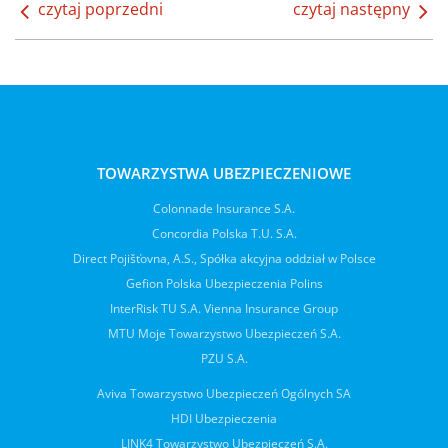
czytaj poprzedni
czytaj następny
TOWARZYSTWA UBEZPIECZENIOWE
Colonnade Insurance S.A.
Concordia Polska T.U. S.A.
Direct Pojišťovna, A.S., Spółka akcyjna oddział w Polsce
Gefion Polska Ubezpieczenia Polins
InterRisk TU S.A. Vienna Insurance Group
MTU Moje Towarzystwo Ubezpieczeń S.A.
PZU S.A.
Aviva Towarzystwo Ubezpieczeń Ogólnych SA
HDI Ubezpieczenia
LINK4 Towarzystwo Ubezpieczeń S.A.