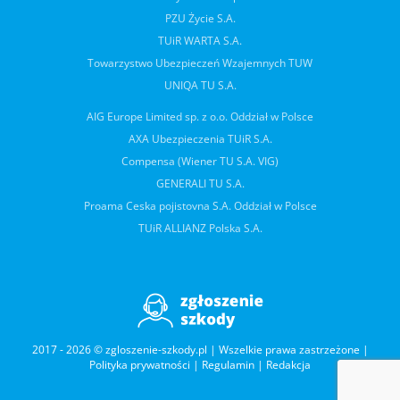
PZU Życie S.A.
TUiR WARTA S.A.
Towarzystwo Ubezpieczeń Wzajemnych TUW
UNIQA TU S.A.
AIG Europe Limited sp. z o.o. Oddział w Polsce
AXA Ubezpieczenia TUiR S.A.
Compensa (Wiener TU S.A. VIG)
GENERALI TU S.A.
Proama Ceska pojistovna S.A. Oddział w Polsce
TUiR ALLIANZ Polska S.A.
2017 - 2026 © zgloszenie-szkody.pl | Wszelkie prawa zastrzeżone |
Polityka prywatności
|
Regulamin
|
Redakcja