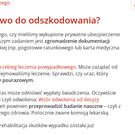
nego
rawo do odszkodowania?
tego, czy mieliśmy wykupione prywatne ubezpieczenie
jszym zadaniem jest
zgromadzenie dokumentacji
skiej (np. pogotowie ratunkowego lub karta medyczna
rzebieg leczenia powypadkowego
. Może zażądać od
ejmowaliśmy leczenie. Sprawdzi, czy uraz, który
zy pourazowym.
wczas może odmówić wypłaty świadczenia. Oczywiście
 czyli odwołania:
Wzór odwołania od decyzji
zeń powinien
przeprowadzić badanie naoczne
– czyli z
ego zdrowia. Potocznie zwane komisją lekarską.
 rehabilitacja skutków wypadku została już