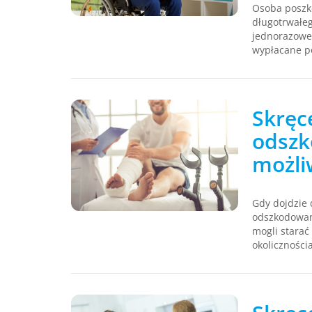
Osoba poszk
długotrwałeg
jednorazowe
wypłacane p
Skręc
odszk
możli
Gdy dojdzie 
odszkodowan
mogli starać
okoliczności