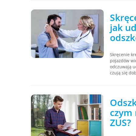
Skręc
jak u
odsz
Skręcenie kr
pojazdów wię
odczuwają uc
czują się do
Odszk
czym 
ZUS?