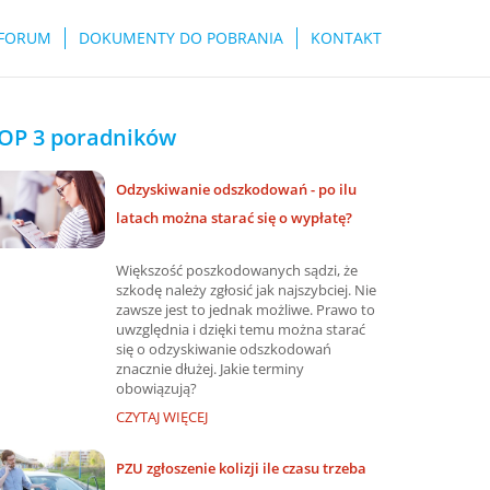
FORUM
DOKUMENTY DO POBRANIA
KONTAKT
OP 3 poradników
Odzyskiwanie odszkodowań - po ilu
latach można starać się o wypłatę?
Większość poszkodowanych sądzi, że
szkodę należy zgłosić jak najszybciej. Nie
zawsze jest to jednak możliwe. Prawo to
uwzględnia i dzięki temu można starać
się o odzyskiwanie odszkodowań
znacznie dłużej. Jakie terminy
obowiązują?
CZYTAJ WIĘCEJ
PZU zgłoszenie kolizji ile czasu trzeba